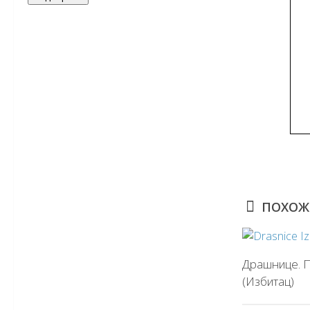
ПОХОЖ
Драшнице. П
(Избитац)